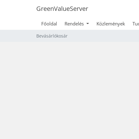
GreenValueServer
Főoldal
Rendelés
Közlemények
Tu
Bevásárlókosár