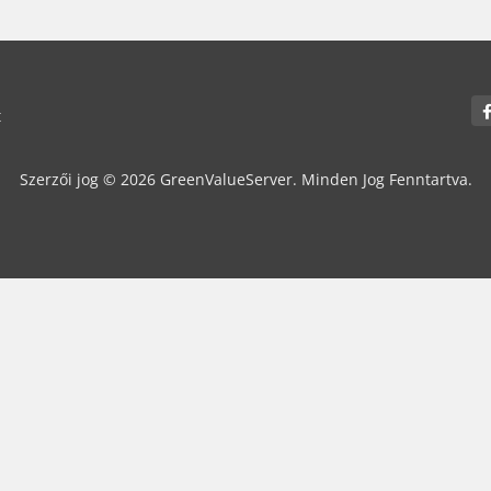
t
Szerzői jog © 2026 GreenValueServer. Minden Jog Fenntartva.