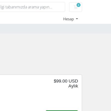
0
Sepet
Hesap
$99.00 USD
Aylık